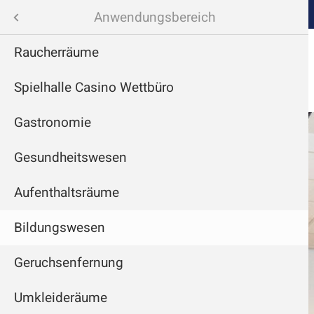
Menü
Anwendungsbereich
Raucherräume
Navigation
Spielhalle Casino Wettbüro
überspringen
Gastronomie
nen
Gesundheitswesen
ereich
Aufenthaltsräume
Bildungswesen
Geruchsenfernung
Umkleideräume