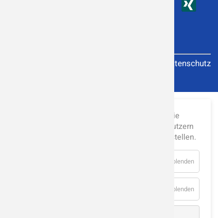
Impressum
Datenschutz
Diese Internetseite verwendet Cookies, um die
Nutzererfahrung zu verbessern und den Benutzern
bestimmte Dienste und Funktionen bereitzustellen.
Analyse
für
Details einblenden
Analyse
Essenziell
für
Details einblenden
Essenzie
Auswahl speichern