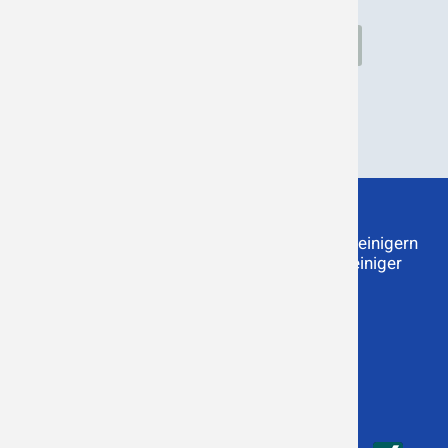
Rauch
Lufthygiene
Gerüche
Industrie
Staub
Produkte
Service
Luftreiniger Raucherraum
Wartung von Luftreinigern
Geruchsvernichter
Gebrauchte Luftreiniger
Industrieluftreiniger
Downloads
Raucherkabinen
Info
Social / Kontakt
Luftreiniger-FAQ
Kontakt
|
E-Mail
Magazin