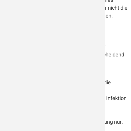
sorgen somit für ein gesundes und angenehmes
Raumklima. Allerdings beseitigen Luftreiniger nicht die
Schimmelursache. Diese sollte entfernt werden.
Welche Geräte gibt es?
Auf dem Markt gibt es viele Luftreiniger, aber
Luftreiniger ist nicht gleich Luftreiniger. Entscheidend
für eine gute Raumluft sind folgende Punkte:
Leistung/ Luftwechselrate
Die Luftwechselrate hat großen Einfluss auf die
Lufthygiene, z.B. empfehlen Experten eine
Luftwechselrate von 4-6 pro Stunde, um eine Infektion
mit Corona-Viren wirksam zu verhindern.
Platzierung des Luftreinigers
Selbst das beste Gerät schafft die volle Leistung nur,
wenn die Luft ungehindert zirkulieren kann.