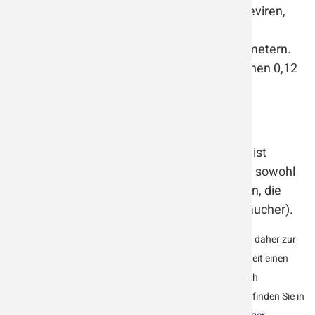
Organization), haben Grippe- und Vogelgrippeviren,
Legionellen, Hepatitisviren sowie das SARS-
Coronavirus eine Größe von über 0,02 Mikrometern.
Das aktuell verbreitete Coronavirus ist zwischen 0,12
und 0,16 Mikrometern groß.
Tabakrauch
Die Gesundheitsgefährdung von Tabakrauch ist
mittlerweile vielfach wissenschaftlich belegt, sowohl
für den aktiven Raucher als auch für Personen, die
Tabakrauch passiv ausgesetzt sind (Passivraucher).
In allen Räumen, in denen geraucht wird, empfiehlt es sich daher zur
Verbesserung der Raumluft und zum Schutz der Gesundheit einen
Wenski Luftreiniger zu installieren. Zusätzlich wird dadurch
Nikotingeruch neutralisiert. Passend zu jeder Raumgröße finden Sie in