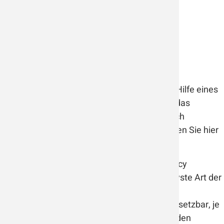
Luftreiniger
Vereinfacht gesagt, saugen Luftreiniger mit Hilfe eines
Ventilators die Raumluft an, leiten sie durch das
Filtersystem im Gerät und anschließend durch
Ausströmer wieder zurück in den Raum. Lesen Sie hier
mehr zur
Funktionalität von Luftreinigern
.
Ein Luftreiniger mit HEPA Filter (High Efficiency
Particulate Air Filter) ist sicherlich die effektivste Art der
Luftreinigung, aber auch Elektrofilter oder
Aktivkohlefilter/ Carbonfilter sind sinnvoll einsetzbar, je
nach Anwendungsgebiet. Eine Übersicht zu den