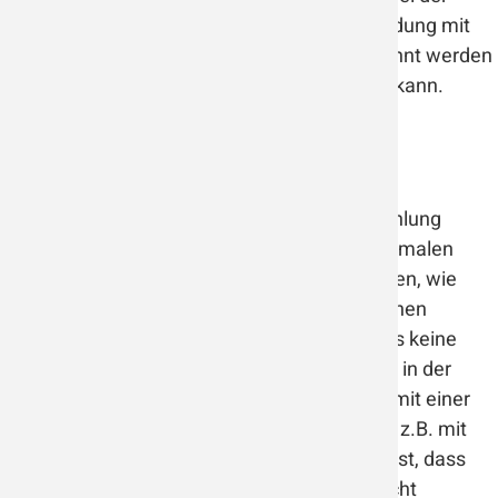
Verwendung entsteht Ozon durch die Verbindung mit
Sauerstoffmolekülen, was als Nachteil genannt werden
sollte, da Ozon gesundheitsgefährdend sein kann.
UV-C
Mit Hilfe von UV-Lampen, meist
Quecksilberdampflampen, wird eine UV-Strahlung
erzeugt. UV-Strahlung ist Bestandteil des normalen
Sonnenlichts und kann organische Substanzen, wie
Viren und Bakterien, mit einer photochemischen
Reaktion abtöten. UV-Strahlung hat allerdings keine
Wirkung auf Schadstoffe und andere Partikel in der
Luft. Daher ist nur ein Einsatz in Verbindung mit einer
anderen Filtertechnologie zu empfehlen, wie z.B. mit
unseren
MicrobeFree Global
Filtern. Wichtig ist, dass
die UV-C-Strahlung im Gerät verbleibt und nicht