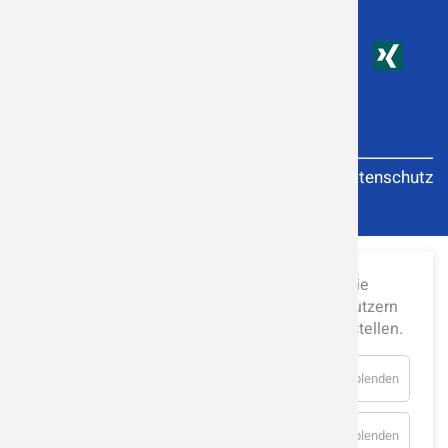
Luftreiniger-FAQ
Kontakt
|
E-Mail
Magazin
Impressum
Datenschutz
Diese Internetseite verwendet Cookies, um die
Nutzererfahrung zu verbessern und den Benutzern
bestimmte Dienste und Funktionen bereitzustellen.
Analyse
für
Details einblenden
Analyse
Essenziell
für
Details einblenden