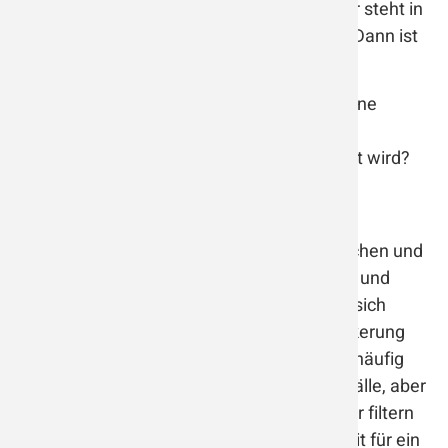
Industriegebietes, an einer Hauptstraße oder steht in
Ihrem Büro ein Laserdrucker oder Kopierer? Dann ist
ein Wenski Luftreiniger für Sie sinnvoll.
Wussten Sie, dass das Umweltbundesamt eine
interaktive Karte
anbietet, auf der die
Feinstaubbelastung in Ihrer Region angezeigt wird?
Grob-/ Hausstaub
Hausstaub ist eine Mischung aus anorganischen und
organischen Stoffen, wie z.B. Hautschuppen und
Textilfasern. Von dieser Mischung ernähren sich
Hausstaubmilben, auf die ca. 10% der Bevölkerung
allergisch reagieren. Symptome hierfür sind häufig
Kopfschmerzen, Reizhusten und Asthmaanfälle, aber
auch eine laufende Nase. Wenski Luftreiniger filtern
den Hausstaub aus der Luft und sorgen somit für ein