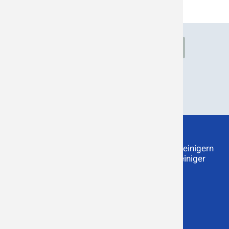
Rauch
Lufthygiene
Gerüche
Industrie
Staub
Produkte
Service
Luftreiniger Raucherraum
Wartung von Luftreinigern
Geruchsvernichter
Gebrauchte Luftreiniger
Industrieluftreiniger
Downloads
Raucherkabinen
Info
Social / Kontakt