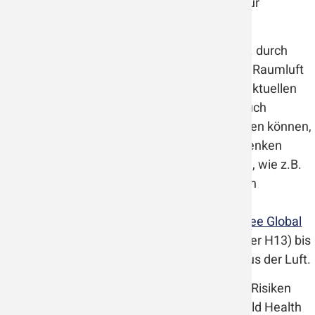
und Tröpfchenkerne, kleiner 5µm) kann es zur
Ansteckung und Krankheit kommen.
Auch das Coronavirus, SARS-CoV2, kann u.a. durch
Sprechen, Singen, Husten oder Niesen in die Raumluft
gelangen und so übertragen werden. In der aktuellen
Covid-19 Pandemie spielen Tröpfchen wie auch
Aerosole, die längere Zeit in der Luft schweben können,
eine Rolle bei der Ansteckung. Luftreiniger senken
nachweislich die Infektionsgefahr in Räumen, wie z.B.
eine
Studie der Universität der Bundeswehr
in
München zeigt.
Wenski Luftreiniger in der Version
MicrobeFree Global
filtern mit dem HM Blue Line Filter (HEPA Filter H13) bis
zu 99,95% der Partikel (> 0,01 Mikrometer) aus der Luft.
Laut einem Gutachten zu mikrobiologischen Risiken
der Weltgesundheitsorganisation (WHO, World Health