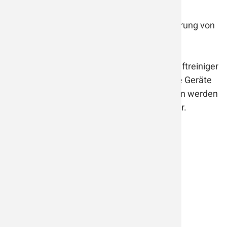
Filter/ Filterkombination
HEPA 13 Filter sind die richtige Wahl zur Filterung von
Coronaviren.
Komfort
Höchsten Komfort genießen Sie, wenn Ihr Luftreiniger
nicht durch Geräusche stört. Leistungsfähige Geräte
können auf geringer Leistungsstufe betrieben werden
und sind dabei akustisch kaum wahrnehmbar.