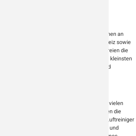
gesundes und angenehmes Raumklima.
Pollen
Im Frühjahr und Sommer leiden viele Menschen an
gereizten Augen, Dauerschnupfen und Juckreiz sowie
anderen Problemen. Wenski Luftreiniger befreien die
Luft in geschlossenen Räumen auch von den kleinsten
Pollen und sorgen somit für ein gesundes und
angenehmes Raumklima.
Schimmel
Schimmelpilzbefall ist ein großes Problem in vielen
Wohnungen und Häusern. Pilzsporen belasten die
Atemwege und das Immunsystem. Wenski Luftreiniger
filtern die Schimmelsporen aus der Raumluft und