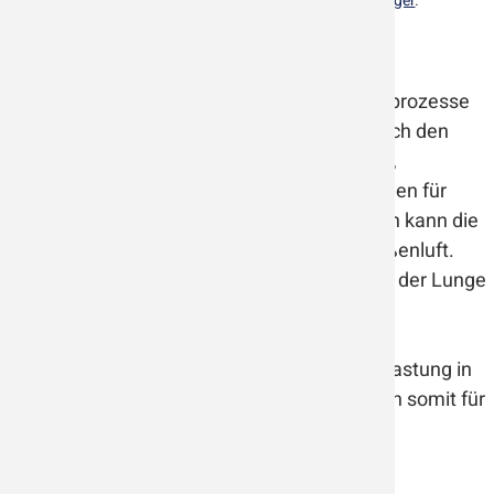
unserem Programm
Deckenluftreiniger
und
Standluftreiniger
.
Feinstaub
Feinstaub entsteht u.a. durch Verbrennungsprozesse
in Motoren oder Heizungsanlagen sowie durch den
Abrieb von Reifen und Bremsen. Tabakrauch,
Laserdrucker und Kopierer sind weitere Quellen für
Feinstaub. Gerade in geschlossenen Räumen kann die
Feinstaubbelastung höher sein als in der Außenluft.
Feinstaub lagert sich in den Bronchien und in der Lunge
ab und kann Atemwegs- und Herz-Kreislauf-
Erkrankungen verursachen.
Wenski Luftreiniger senken die Feinstaubbelastung in
geschlossenen Räumen erheblich und sorgen somit für
ein gesundes und angenehmes Raumklima.
Wohnen oder arbeiten Sie in der Nähe eines