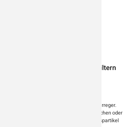
Diese Schadstoffe und Partikel filtern
Luftreiniger
Viren und Bakterien
Viren und Bakterien sind häufige Krankheitserreger.
Durch die Übertragung von infektiösen Tröpfchen oder
Aerosolen (feinste luftgetragene Flüssigkeitspartikel