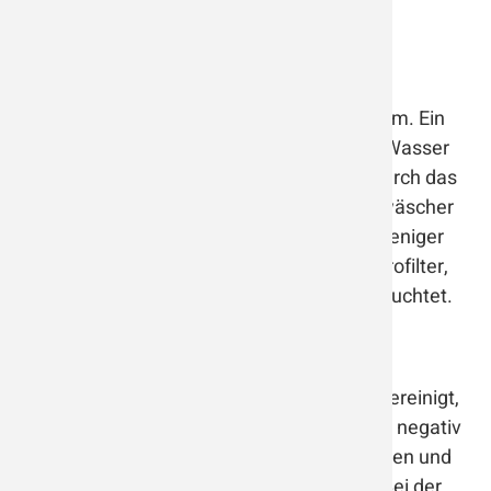
Wenski Filtern finden Sie
hier
.
Luftwäscher
Ein Luftwäscher arbeitet ohne ein Filtersystem. Ein
Ventilator saugt Luft über Scheiben, die mit Wasser
benetzt sind. Die Schmutzpartikel werden durch das
Wasser gebunden und verbleiben dort. Luftwäscher
sind bei der Filterung von kleinen Partikeln weniger
effektiv wie Luftreiniger mit HEPA oder Elektrofilter,
jedoch wird mit diesem System die Luft befeuchtet.
Ionisator
Mit einem Ionisator wird die Luft chemisch gereinigt,
mit Hilfe von negativ geladenen Ionen. Diese negativ
geladenen Ionen binden positiv geladene Ionen und
fallen als gemeinsame Moleküle zu Boden. Bei der